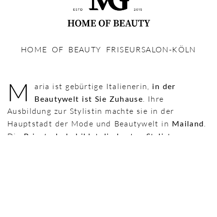
HOME OF BEAUTY FRISEURSALON-KÖLN​
M
aria ist gebürtige Italienerin,
in der
Beautywelt ist Sie Zuhause
. Ihre
Ausbildung zur Stylistin machte sie in der
Hauptstadt der Mode und Beautywelt in
Mailand
.
Die
Privatschule bildet die besten Stylisten
weltweit
in den Bereichen Friseur, Nageldesign,
Kosmetik & Schneiderei aus.
Zu ihrem Werdegang zählt auch die Modeikone
der 90er Jahre schlechthin,
Claudia Carpendale
,
die Ehefrau des Schlagerstars
Howard Carpendale.