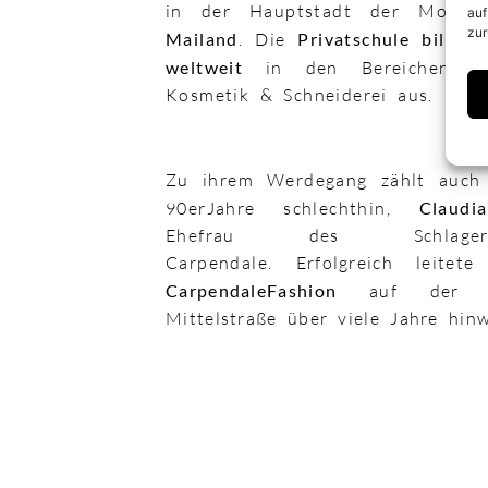
in der Hauptstadt der Mode 
auf
zur
Mailand
. Die
Privatschule bildet 
weltweit
in den Bereichen Fris
Kosmetik & Schneiderei aus.
Zu ihrem Werdegang zählt auch
90erJahre schlechthin,
Claudi
Ehefrau des Schlager
Carpendale.
Erfolgreich leitet
CarpendaleFashion
auf der be
Mittelstraße über viele Jahre hin