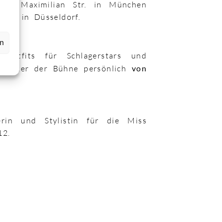
 der Maximilian Str. in München
llee in Düsseldorf.
en
noutfits für Schlagerstars und
en hinter der Bühne persönlich
von
rin und Stylistin für die Miss
12.