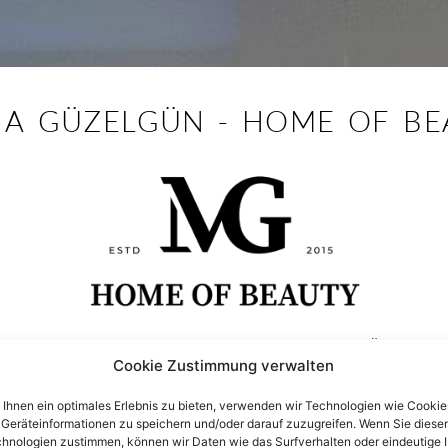
IA GÜZELGÜN - HOME OF BE
HOME OF BEAUTY FRISEURSALON-KÖLN​
Cookie Zustimmung verwalten
n der Beautywelt ist
Sie entwarf ihre
Ihnen ein optimales Erlebnis zu bieten, verwenden wir Technologien wie Cookie
Geräteinformationen zu speichern und/oder darauf zuzugreifen. Wenn Sie diese
renommierten Mo
Stylistin machte sie
hnologien zustimmen, können wir Daten wie das Surfverhalten oder eindeutige 