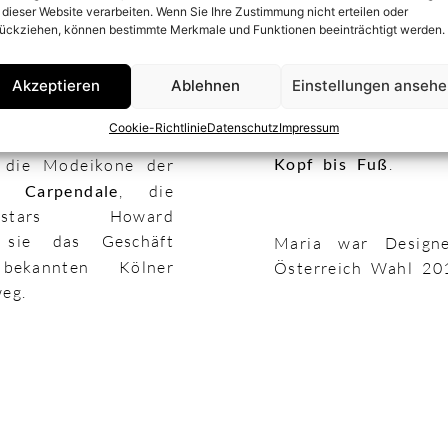
beispielsweise auf
und Beautywelt in
 dieser Website verarbeiten. Wenn Sie Ihre Zustimmung nicht erteilen oder
ückziehen, können bestimmte Merkmale und Funktionen beeinträchtigt werden.
und auf der Königsa
die besten Stylisten
eur, Nageldesign,
Akzeptieren
Ablehnen
Einstellungen anseh
Sie entwarf Bühne
Cookie-Richtlinie
Datenschutz
Impressum
stylte ihre Klient
Kopf bis Fuß
.
 die Modeikone der
a Carpendale
, die
stars Howard
e sie das Geschäft
Maria war Designe
kannten Kölner
Österreich Wahl 20
weg.