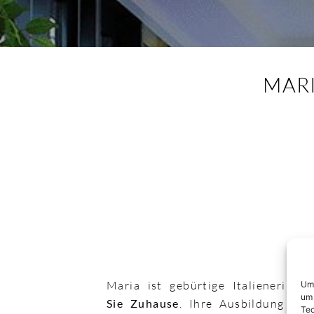
MAR
Maria ist gebürtige Italienerin,
i
Um 
um 
Sie Zuhause
. Ihre Ausbildung zur 
Tec