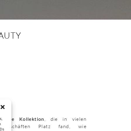
AUTY
eigene Kollektion
, die in vielen
s,
n
degeschäften Platz fand, wie
IDs